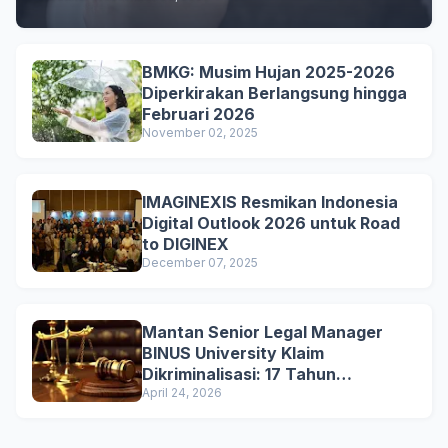
Aesthetic
BMKG: Musim Hujan 2025-2026
Diperkirakan Berlangsung hingga
Februari 2026
November 02, 2025
IMAGINEXIS Resmikan Indonesia
Digital Outlook 2026 untuk Road
to DIGINEX
December 07, 2025
Mantan Senior Legal Manager
BINUS University Klaim
Dikriminalisasi: 17 Tahun
Mengabdi Berujung Status
April 24, 2026
Tersangka dan PHK Tanpa
Pesangon