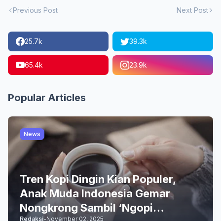
Previous Post
Next Post
25.7k
39.3k
65.4k
23.9k
Popular Articles
News
Tren Kopi Dingin Kian Populer,
Anak Muda Indonesia Gemar
Nongkrong Sambil ‘Ngopi
Redaksi
-
November 02, 2025